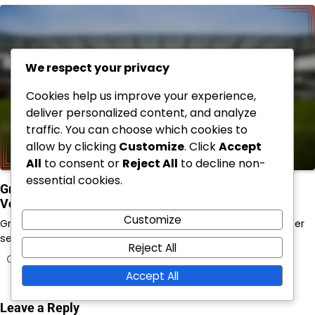
We respect your privacy
Cookies help us improve your experience,
deliver personalized content, and analyze
traffic. You can choose which cookies to
allow by clicking
Customize
. Click
Accept
All
to consent or
Reject All
to decline non-
essential cookies.
Granit Xhaka: Nachwuchsentwicklung,
Vereinsleistungen, Führungsrolle
Customize
Granit Xhakas Reise im Fußball begann in der Schweiz, wo er
seine Fähigkeiten durch verschiedene…
Reject All
02/03/2026
Accept All
Leave a Reply