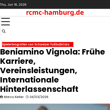
Skip
Thu, Jun 18, 2026
to
rcmc-hamburg.de
content
Spielerbiografien von Schweizer Fußballstars
Beniamino Vignola: Frühe
Karriere,
Vereinsleistungen,
Internationale
Hinterlassenschaft
Marco Keller
04/03/2026